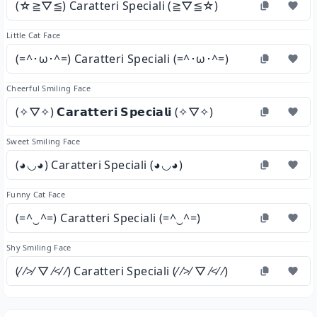
(☆≧▽≦) Caratteri Speciali (≧▽≦☆)
Little Cat Face
(=^･ω･^=) Caratteri Speciali (=^･ω･^=)
Cheerful Smiling Face
(✧▽✧) 𝗖𝗮𝗿𝗮𝘁𝘁𝗲𝗿𝗶 𝗦𝗽𝗲𝗰𝗶𝗮𝗹𝗶 (✧▽✧)
Sweet Smiling Face
(◕◡◕) Caratteri Speciali (◕◡◕)
Funny Cat Face
(=^‿^=) Caratteri Speciali (=^‿^=)
Shy Smiling Face
(⁄ ⁄>⁄ ▽ ⁄<⁄ ⁄) Caratteri Speciali (⁄ ⁄>⁄ ▽ ⁄<⁄ ⁄)