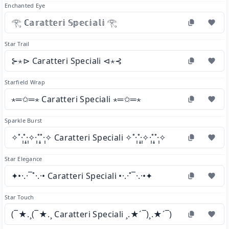
Enchanted Eye
𓂀 ℂ𝕒𝕣𝕒𝕥𝕥𝕖𝕣𝕚 𝕊𝕡𝕖𝕔𝕚𝕒𝕝𝕚 𓂀
Star Trail
⊱⋆⊳ Caratteri Speciali ⊲⋆⊰
Starfield Wrap
⋆═✩═⋆ Caratteri Speciali ⋆═✩═⋆
Sparkle Burst
✧˚·̩̩̥͙˚̩̥̩̥·̩̩̥͙✧·̩̩̥͙˚̩̥̩̥˚·̩̩̥͙✧ Caratteri Speciali ✧˚·̩̩̥͙˚̩̥̩̥·̩̩̥͙✧·̩̩̥͙˚̩̥̩̥˚·̩̩̥͙✧
Star Elegance
✦•·.·¯˚·.·• Caratteri Speciali •·.·˚¯·.·•✦
Star Touch
(¯★.¸(¯★.¸ Caratteri Speciali ¸.★´¯)¸.★´¯)