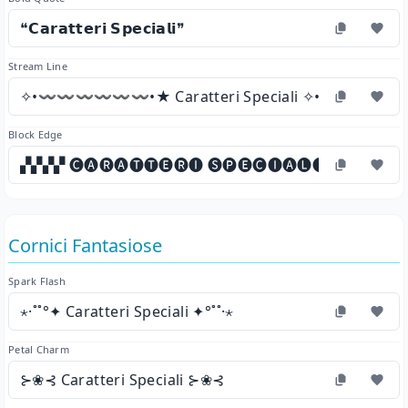
❝𝗖𝗮𝗿𝗮𝘁𝘁𝗲𝗿𝗶 𝗦𝗽𝗲𝗰𝗶𝗮𝗹𝗶❞
Stream Line
✧•〰〰〰〰〰〰•★ Caratteri Speciali ✧•〰〰〰
Block Edge
▞▞▞▞ 🅒🅐🅡🅐🅣🅣🅔🅡🅘 🅢🅟🅔🅒🅘🅐🅛🅘 ▞▞▞▞
Cornici Fantasiose
Spark Flash
⋆·˚˚°✦ Caratteri Speciali ✦°˚˚·⋆
Petal Charm
⊱❀⊰ Caratteri Speciali ⊱❀⊰