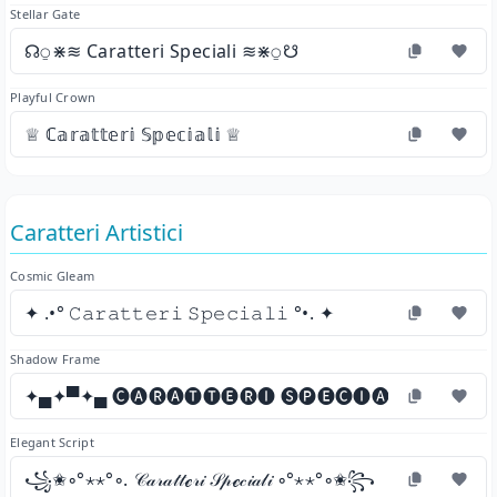
Stellar Gate
☊⍜⋇≋ Caratteri Speciali ≋⋇⍜☋
Playful Crown
♕ ℂ𝕒𝕣𝕒𝕥𝕥𝕖𝕣𝕚 𝕊𝕡𝕖𝕔𝕚𝕒𝕝𝕚 ♕
Caratteri Artistici
Cosmic Gleam
✦ .•° 𝙲𝚊𝚛𝚊𝚝𝚝𝚎𝚛𝚒 𝚂𝚙𝚎𝚌𝚒𝚊𝚕𝚒 °•. ✦
Shadow Frame
✦▄✦▀✦▄ 🅒🅐🅡🅐🅣🅣🅔🅡🅘 🅢🅟🅔🅒🅘🅐🅛🅘 ▄✦▀✦
Elegant Script
꧁✬◦°⋆⋆°◦. 𝒞𝒶𝓇𝒶𝓉𝓉ℯ𝓇𝒾 𝒮𝓅ℯ𝒸𝒾𝒶𝓁𝒾 ◦°⋆⋆°◦✬꧂