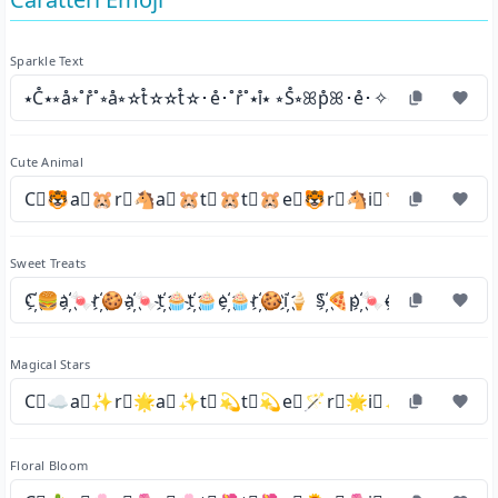
Sparkle Text
⭑C̊⭑⭒å⭒˚r̊˚⭒å⭒✫t̊✫✫t̊✫･e̊･˚r̊˚⭑i̊⭑ ⭒S̊⭒ꕤp̊ꕤ･e̊･✧c̊✧⭑i̊⭑⭒å⭒⋆l̊⋆⭑i
Cute Animal
C⃒🐯a⃒🐹r⃒🐴a⃒🐹t⃒🐹t⃒🐹e⃒🐯r⃒🐴i⃒🐮 S⃒🦢p⃒🐧
Sweet Treats
C҉🍔a҉🍬r҉🍪a҉🍬t҉🧁t҉🧁e҉🧁r҉🍪i҉🍦 S҉🍕p҉🍬e҉🧁c҉🍪i҉🍦a҉
Magical Stars
C⃟☁a⃟✨r⃟🌟a⃟✨t⃟💫t⃟💫e⃟🪄r⃟🌟i⃟✨ S⃟🌕p⃟
Floral Bloom