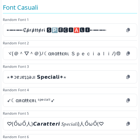
Font Casuali
Random Font 1
╾━╾━╾Ȼⱥɍⱥŧŧɇɍɨ 🆂🅿🅴🅲🅸🅰🅻🅸╾━╾━╾
Random Font 2
ヾ(＠＾▽＾＠)ﾉ☾αяαŧŧєяι Ｓｐｅｃｉａｌｉﾉ)＠＾▽＾
Random Font 3
⋆✶ɔɐɹɐʇʇǝɹı 𝗦𝗽𝗲𝗰𝗶𝗮𝗹𝗶✶⋆
Random Font 4
➶☾αяαŧŧєяι ˢᵖᵉᶜⁱᵃˡⁱ➶
Random Font 5
♡(ŐωŐ人)𝘾𝙖𝙧𝙖𝙩𝙩𝙚𝙧𝙞 𝑆𝑝𝑒𝑐𝑖𝑎𝑙𝑖)人ŐωŐ(♡
Random Font 6