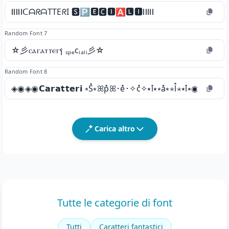
ⅼⅼⅼⅼⅼᑕᗩᖇᗩTTEᖇI 🆂🅿🅴🅲🅸🅰🅻🅸ⅼⅼⅼⅼⅼ
Random Font 7
☆彡ⲥⲁⲅⲁⲧⲧⲉⲅⳕ ₛₚₑcᵢₐₗᵢ彡☆
Random Font 8
◈◉◈◉𝗖𝗮𝗿𝗮𝘁𝘁𝗲𝗿𝗶 ⭒S̊⭒ꕤp̊ꕤ･e̊･✧c̊✧⭑i̊⭑⭒å⭒⋆l̊⋆⭑i̊⭑◉◈◉◈
Carica altro
Tutte le categorie di font
Tutti
Caratteri fantastici