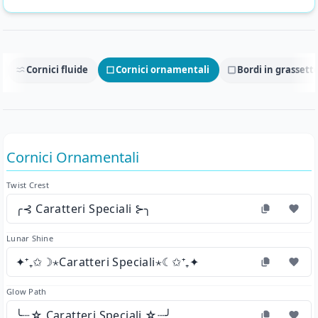
Cornici fluide
Cornici ornamentali
Bordi in grassett
Cornici Ornamentali
Twist Crest
╭⊰ Caratteri Speciali ⊱╮
Lunar Shine
✦⁺₊✩☽⋆Caratteri Speciali⋆☾✩⁺₊✦
Glow Path
╰┈☆ Caratteri Speciali ☆┈╯