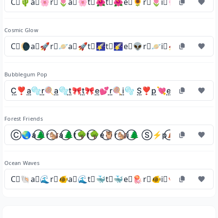
C⃕🌵a⃕🌸r⃕🌷a⃕🌸t⃕🌺t⃕🌺e⃕🌻r⃕🌷i⃕🌸 S⃕🌱p⃕💐
Cosmic Glow
C⃠🌘a⃠🚀r⃠🪐a⃠🚀t⃠🌠t⃠🌠e⃠👽r⃠🪐i⃠🚀 S⃠🌘p⃠🌑
Bubblegum Pop
C⃨❣a⃨🫧r⃨🍭a⃨🫧t⃨🎀t⃨🎀e⃨💕r⃨🍭i⃨🫧 S⃨❣p⃨💘e⃨💕c⃨🍬i⃨🫧a⃨
Forest Friends
C⃝🌏a⃝🌲r⃝🐿a⃝🌲t⃝🌳t⃝🌳e⃝🦉r⃝🐿i⃝🌲 S⃝⚡p⃝🍂e⃝🦉c⃝🍄i⃝🌲a
Ocean Waves
C⃦🐚a⃦🌊r⃦🐠a⃦🌊t⃦🐳t⃦🐳e⃦🪼r⃦🐠i⃦🪸 S⃦🐳p⃦🐙