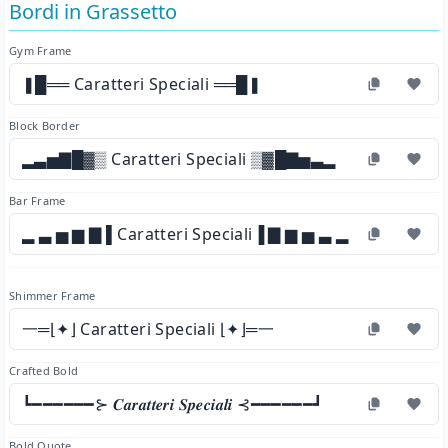
Bordi in Grassetto
Gym Frame
❚█══ Caratteri Speciali ══█❚
Block Border
▂▃▅▇█▓▒ Caratteri Speciali ▒▓█▇▅▃▂
Bar Frame
▂ ▃ ▅ ▆ ▇ ▌Caratteri Speciali▐ ▇ ▆ ▅ ▃ ▂
Shimmer Frame
一═⌊✦⌋ Caratteri Speciali ⌊✦⌋═一
Crafted Bold
┗━━━━━━⊱ 𝑪𝒂𝒓𝒂𝒕𝒕𝒆𝒓𝒊 𝑺𝒑𝒆𝒄𝒊𝒂𝒍𝒊 ⊰━━━━━━┛
Bold Quote