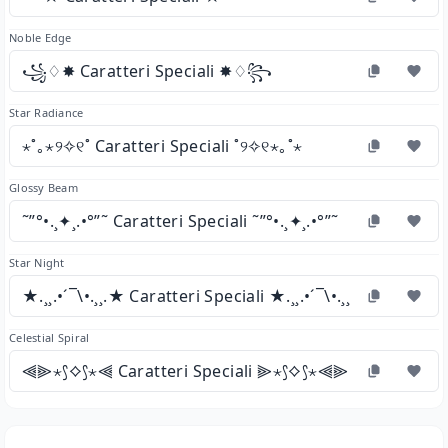
Noble Edge
꧁♢✸ Caratteri Speciali ✸♢꧂
Star Radiance
⋆˚｡⋆୨✧୧˚ Caratteri Speciali ˚୨✧୧⋆｡˚⋆
Glossy Beam
˜”°•.¸✦¸.•°”˜ Caratteri Speciali ˜”°•.¸✦¸.•°”˜
Star Night
★.¸¸.•´¯\•.¸¸.★ Caratteri Speciali ★.¸¸.•´¯\•.¸¸.★
Celestial Spiral
⫷⫸⋆⟆⟡⟆⋆⫷ Caratteri Speciali ⫸⋆⟆⟡⟆⋆⫷⫸