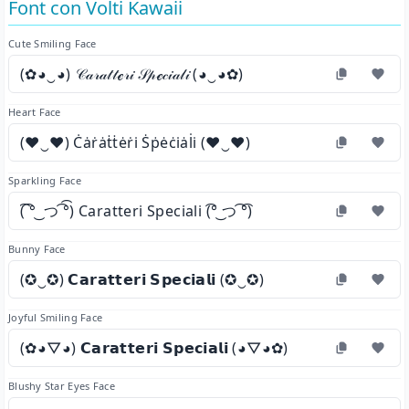
Font con Volti Kawaii
Cute Smiling Face
(✿◕‿◕) 𝒞𝒶𝓇𝒶𝓉𝓉ℯ𝓇𝒾 𝒮𝓅ℯ𝒸𝒾𝒶𝓁𝒾 (◕‿◕✿)
Heart Face
(♥‿♥) Ċȧṙȧṫṫėṙi̇ Ṡṗėċi̇ȧl̇i̇ (♥‿♥)
Sparkling Face
(͡ ͡° ͜ つ ͡͡°) Caratteri Speciali (͡° ͜つ ͡°͡)
Bunny Face
(✪‿✪) 𝗖𝗮𝗿𝗮𝘁𝘁𝗲𝗿𝗶 𝗦𝗽𝗲𝗰𝗶𝗮𝗹𝗶 (✪‿✪)
Joyful Smiling Face
(✿◕▽◕) 𝗖𝗮𝗿𝗮𝘁𝘁𝗲𝗿𝗶 𝗦𝗽𝗲𝗰𝗶𝗮𝗹𝗶 (◕▽◕✿)
Blushy Star Eyes Face