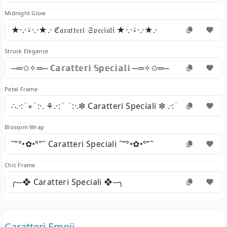
Midnight Glow
★·.·⍣·.·★.· ℭ𝔞𝔯𝔞𝔱𝔱𝔢𝔯𝔦 𝔖𝔭𝔢𝔠𝔦𝔞𝔩𝔦 ★·.·⍣·.·★.·
Struck Elegance
─═✩✧═─ ℂ𝕒𝕣𝕒𝕥𝕥𝕖𝕣𝕚 𝕊𝕡𝕖𝕔𝕚𝕒𝕝𝕚 ─═✧✩═─
Petal Frame
∴.·:¨⋆¨:·. ⚘.·:¨ ¨:·.✼ Caratteri Speciali ✼ .·:¨⋆¨:·. ⚘.·:¨ ¨:
Blossom Wrap
˜”°•✿•°”˜ Caratteri Speciali ˜”°•✿•°”˜
Chic Frame
╭─❖ Caratteri Speciali ❖─╮
Caratteri Emoji