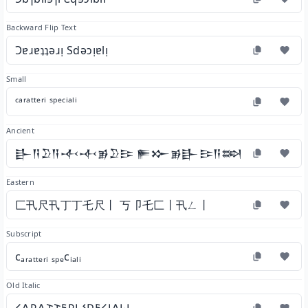
Backward Flip Text
Ɔɐɹɐʇʇǝɹᴉ Sdǝɔᴉɐlᴉ
Small
ᶜᵃʳᵃᵗᵗᵉʳⁱ ˢᵖᵉᶜⁱᵃˡⁱ
Ancient
𒃲𒀀𒊒𒀀𒋾𒋾𒂊𒊒𒄿 𒊓𒁍𒂊𒃲𒄿𒀀𒇷𒄿
Eastern
匚卂尺卂丁丁乇尺丨 丂卩乇匚丨卂ㄥ丨
Subscript
cₐᵣₐₜₜₑᵣᵢ ₛₚₑcᵢₐₗᵢ
Old Italic