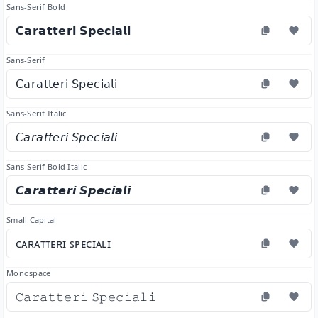
Sans-Serif Bold
𝗖𝗮𝗿𝗮𝘁𝘁𝗲𝗿𝗶 𝗦𝗽𝗲𝗰𝗶𝗮𝗹𝗶
Sans-Serif
𝖢𝖺𝗋𝖺𝗍𝗍𝖾𝗋𝗂 𝖲𝗉𝖾𝖼𝗂𝖺𝗅𝗂
Sans-Serif Italic
𝘊𝘢𝘳𝘢𝘵𝘵𝘦𝘳𝘪 𝘚𝘱𝘦𝘤𝘪𝘢𝘭𝘪
Sans-Serif Bold Italic
𝘾𝙖𝙧𝙖𝙩𝙩𝙚𝙧𝙞 𝙎𝙥𝙚𝙘𝙞𝙖𝙡𝙞
Small Capital
ᴄᴀʀᴀᴛᴛᴇʀɪ ꜱᴘᴇᴄɪᴀʟɪ
Monospace
𝙲𝚊𝚛𝚊𝚝𝚝𝚎𝚛𝚒 𝚂𝚙𝚎𝚌𝚒𝚊𝚕𝚒