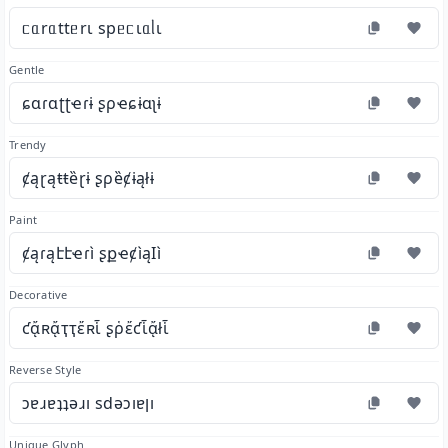
ᥴᥲrᥲttᥱrι spᥱᥴιᥲᥣι
Gentle
ɕɑɾɑʈʈҽɾɨ ʂρҽɕɨɑʅɨ
Trendy
ȼąɽąŧŧȅɽɨ ʂρȅȼɨąłɨ
Paint
ȼąɾąէէҽɾì ʂքҽȼìąӀì
Decorative
ƈᾄʀᾄҭҭἔʀἷ ʂῥἔƈἷᾄłἷ
Reverse Style
ɔɐɹɐʇʇǝɹı sdǝɔıɐןı
Unique Glyph