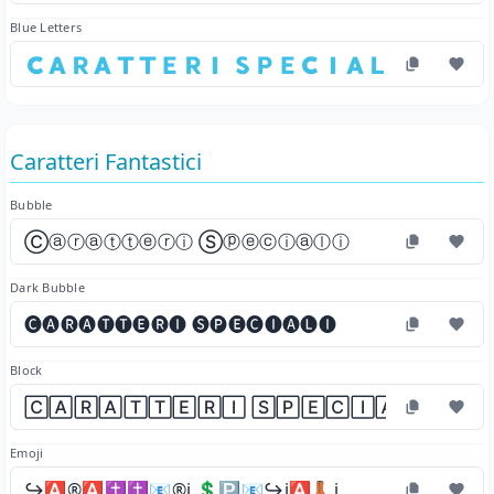
Blue Letters
🇨​🇦​🇷​🇦​🇹​🇹​🇪​🇷​🇮​ 🇸​🇵​🇪​🇨​🇮​🇦​🇱​🇮​
Caratteri Fantastici
Bubble
Ⓒⓐⓡⓐⓣⓣⓔⓡⓘ Ⓢⓟⓔⓒⓘⓐⓛⓘ
Dark Bubble
🅒🅐🅡🅐🅣🅣🅔🅡🅘 🅢🅟🅔🅒🅘🅐🅛🅘
Block
🄲🄰🅁🄰🅃🅃🄴🅁🄸 🅂🄿🄴🄲🄸🄰🄻🄸
Emoji
↪️🅰️®️🅰️✝️✝️📧®️ℹ️ 💲🅿️📧↪️ℹ️🅰️👢ℹ️