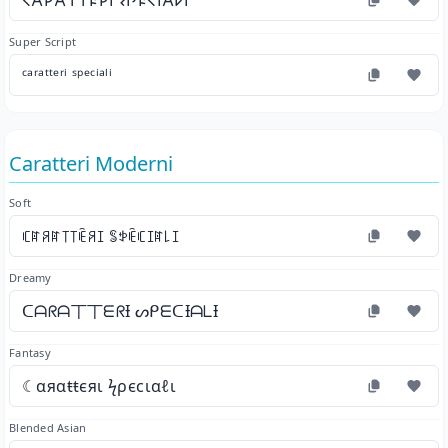
𐌂𐌀𐌓𐌀𐌕𐌕𐌄𐌓𐌉 𐌔𐌐𐌄𐌂𐌉𐌀𐌋𐌉
Super Script
ᶜᵃʳᵃᵗᵗᵉʳⁱ ˢᵖᵉᶜⁱᵃˡⁱ
Caratteri Moderni
Soft
ꏸꍏꋪꍏ꓄꓄ꍟꋪꀤ ꌚꉣꍟꏸꀤꍏ꒒ꀤ
Dreamy
ᑕᗩᖇᗩ丅丅ᗴᖇƗ ᔕᑭᗴᑕƗᗩᒪƗ
Fantasy
☾αяαŧŧєяι ϟρєϲιαℓι
Blended Asian