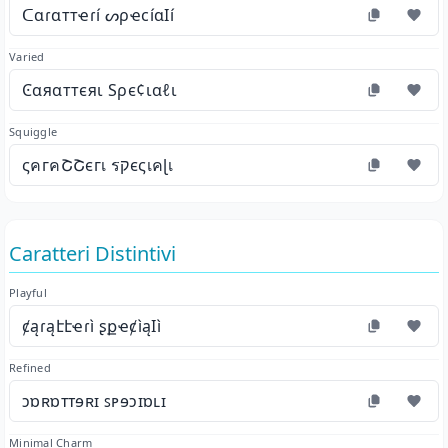
ᑕɑɾɑттҽɾí ᔕρҽϲíɑӀí
Varied
Ͼαяαттєяι Ѕρє¢ιαℓι
Squiggle
ςคгคՇՇєгเ รקєςเคɭเ
Caratteri Distintivi
Playful
ȼąɾąէէҽɾì ʂքҽȼìąӀì
Refined
ɔɒʀɒᴛᴛɘʀɪ ꜱᴘɘɔɪɒʟɪ
Minimal Charm