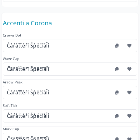
Accenti a Corona
Crown Dot
C̊år̊åt̊t̊e̊r̊i̊ S̊p̊e̊c̊i̊ål̊i̊
Wave Cap
C̃ãr̃ãt̃t̃ẽr̃ĩ S̃p̃ẽc̃ĩãl̃ĩ
Arrow Peak
Ĉâr̂ât̂t̂êr̂î Ŝp̂êĉîâl̂î
Soft Tick
C̓a̓r̓a̓t̓t̓e̓r̓i̓ S̓p̓e̓c̓i̓a̓l̓i̓
Mark Cap
C̋a̋r̋a̋t̋t̋e̋r̋i̋ S̋p̋e̋c̋i̋a̋l̋i̋