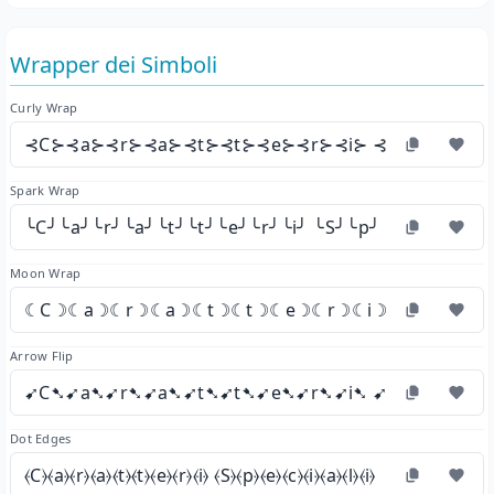
Wrapper dei Simboli
Curly Wrap
⊰C⊱⊰a⊱⊰r⊱⊰a⊱⊰t⊱⊰t⊱⊰e⊱⊰r⊱⊰i⊱ ⊰S⊱⊰p⊱⊰e⊱
Spark Wrap
╰C╯╰a╯╰r╯╰a╯╰t╯╰t╯╰e╯╰r╯╰i╯ ╰S╯╰p╯╰e╯╰c╯╰i╯╰a
Moon Wrap
☾C☽☾a☽☾r☽☾a☽☾t☽☾t☽☾e☽☾r☽☾i☽ ☾S☽☾p☽☾
Arrow Flip
➹C➷➹a➷➹r➷➹a➷➹t➷➹t➷➹e➷➹r➷➹i➷ ➹S➷➹p➷➹e➷
Dot Edges
⦑C⦒⦑a⦒⦑r⦒⦑a⦒⦑t⦒⦑t⦒⦑e⦒⦑r⦒⦑i⦒ ⦑S⦒⦑p⦒⦑e⦒⦑c⦒⦑i⦒⦑a⦒⦑l⦒⦑i⦒