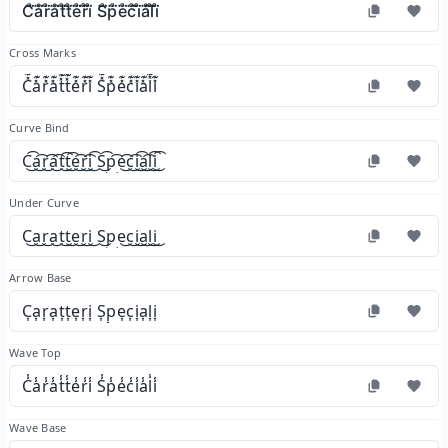
C̊⃛å⃛r̊⃛å⃛t̊⃛t̊⃛e̊⃛r̊⃛i̊⃛ S̊⃛p̊⃛e̊⃛c̊⃛i̊⃛å⃛l̊⃛i̊⃛
Cross Marks
C̽͊a̽͊r̽͊a̽͊t̽͊t̽͊e̽͊r̽͊i̽͊ S̽͊p̽͊e̽͊c̽͊i̽͊a̽͊l̽͊i̽͊
Curve Bind
C͜͡a͜͡r͜͡a͜͡t͜͡t͜͡e͜͡r͜͡i͜͡ S͜͡p͜͡e͜͡c͜͡i͜͡a͜͡l͜͡i͜͡
Under Curve
C͜a͜r͜a͜t͜t͜e͜r͜i͜ S͜p͜e͜c͜i͜a͜l͜i͜
Arrow Base
C͎a͎r͎a͎t͎t͎e͎r͎i͎ S͎p͎e͎c͎i͎a͎l͎i͎
Wave Top
C̾a̾r̾a̾t̾t̾e̾r̾i̾ S̾p̾e̾c̾i̾a̾l̾i̾
Wave Base