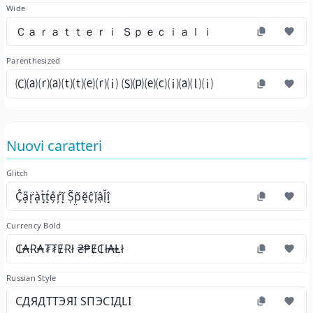
Wide
Ｃａｒａｔｔｅｒｉ Ｓｐｅｃｉａｌｉ
Parenthesized
🄒⒜⒭⒜⒯⒯⒠⒭⒤ 🄢⒫⒠⒞⒤⒜⒧⒤
Nuovi caratteri
Glitch
C̗̊a̘̋r̜̈à̜t̘̀t̙́e̦̊ŕ̦ĩ̙ Ș̃p̤̃ẽ̝ĉ̖ǐ̦ậl̖̆î̘
Currency Bold
₵₳Ɍ₳₮₮ɆɌł ₴₱Ɇ₵ł₳Ⱡł
Russian Style
СДЯДТТЭЯІ ЅПЭСІДLІ