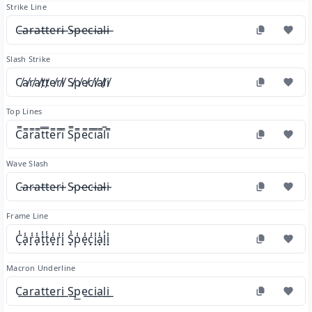
Strike Line
C̶a̶r̶a̶t̶t̶e̶r̶i̶ S̶p̶e̶c̶i̶a̶l̶i̶
Slash Strike
C̸a̸r̸a̸t̸t̸e̸r̸i̸ S̸p̸e̸c̸i̸a̸l̸i̸
Top Lines
C̿a̿r̿a̿t̿t̿e̿r̿i̿ S̿p̿e̿c̿i̿a̿l̿i̿
Wave Slash
C̴a̴r̴a̴t̴t̴e̴r̴i̴ S̴p̴e̴c̴i̴a̴l̴i̴
Frame Line
C͓̾a͓̾r͓̾a͓̾t͓̾t͓̾e͓̾r͓̾i͓̾ S͓̾p͓̾e͓̾c͓̾i͓̾a͓̾l͓̾i͓̾
Macron Underline
C͟a͟r͟a͟t͟t͟e͟r͟i͟ S͟p͟e͟c͟i͟a͟l͟i͟