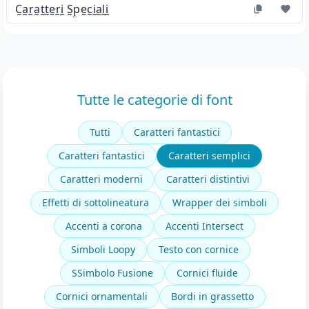
C̰a̰r̰a̰t̰t̰ḛr̰ḭ S̰p̰ḛc̰ḭa̰l̰ḭ
Tutte le categorie di font
Tutti
Caratteri fantastici
Caratteri fantastici
Caratteri semplici
Caratteri moderni
Caratteri distintivi
Effetti di sottolineatura
Wrapper dei simboli
Accenti a corona
Accenti Intersect
Simboli Loopy
Testo con cornice
SSimbolo Fusione
Cornici fluide
Cornici ornamentali
Bordi in grassetto