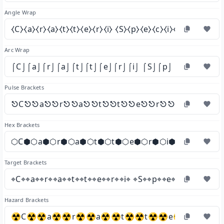
Angle Wrap
⧼C⧽⧼a⧽⧼r⧽⧼a⧽⧼t⧽⧼t⧽⧼e⧽⧼r⧽⧼i⧽ ⧼S⧽⧼p⧽⧼e⧽⧼c⧽⧼i⧽⧼a⧽⧼l⧽⧼i⧽
Arc Wrap
⌠C⌡⌠a⌡⌠r⌡⌠a⌡⌠t⌡⌠t⌡⌠e⌡⌠r⌡⌠i⌡ ⌠S⌡⌠p⌡⌠e⌡⌠c⌡⌠i⌡⌠a
Pulse Brackets
⎋C⎋⎋a⎋⎋r⎋⎋a⎋⎋t⎋⎋t⎋⎋e⎋⎋r⎋⎋i⎋ ⎋S⎋⎋p
Hex Brackets
⬡C⬢⬡a⬢⬡r⬢⬡a⬢⬡t⬢⬡t⬢⬡e⬢⬡r⬢⬡i⬢ ⬡S⬢⬡p⬢⬡
Target Brackets
⌖C⌖⌖a⌖⌖r⌖⌖a⌖⌖t⌖⌖t⌖⌖e⌖⌖r⌖⌖i⌖ ⌖S⌖⌖p⌖⌖e⌖⌖c⌖⌖i⌖⌖a⌖⌖l
Hazard Brackets
☢C☢☢a☢☢r☢☢a☢☢t☢☢t☢☢e☢☢r☢☢i