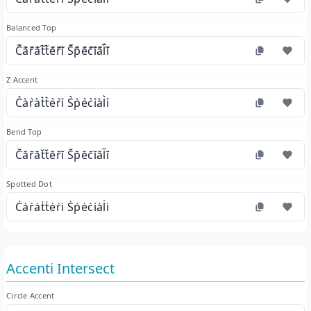
Balanced Top
C͊a͊r͊a͊t͊t͊e͊r͊i͊ S͊p͊e͊c͊i͊a͊l͊i͊
Z Accent
C͛a͛r͛a͛t͛t͛e͛r͛i͛ S͛p͛e͛c͛i͛a͛l͛i͛
Bend Top
C̆ăr̆ăt̆t̆ĕr̆ĭ S̆p̆ĕc̆ĭăl̆ĭ
Spotted Dot
Ċȧṙȧṫṫėṙi̇ Ṡṗėċi̇ȧl̇i̇
Accenti Intersect
Circle Accent