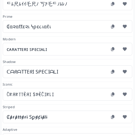
ᄃﾑ尺ﾑｲｲ乇尺ﾉ 丂ｱ乇ᄃﾉﾑﾚﾉ
Prime
₵α૨αƭƭε૨เ Ϟρε૮เαℓเ
Modern
ᴄᴀʀᴀᴛᴛᴇʀɪ ꜱᴘᴇᴄɪᴀʟɪ
Shadow
ᑕᗩᖇᗩTTEᖇI SᑭEᑕIᗩᒪI
Iconic
ꉓꍏꋪꍏ꓄꓄ꍟꋪꀤ ꌚꉣꍟꉓꀤꍏ꒒ꀤ
Striped
Ȼⱥɍⱥŧŧɇɍɨ Sꝑɇȼɨⱥłɨ
Adaptive