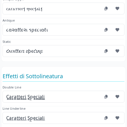
ⲥⲁⲅⲁⲧⲧⲉⲅⳕ ⲋⲣⲉⲥⳕⲁⳑⳕ
Antique
૮α૨αƭƭε૨เ รρε૮เαℓเ
Static
ƈʌɾʌƭƭєɾɪ ƨƥєƈɪʌʅɪ
Effetti di Sottolineatura
Double Line
C̳a̳r̳a̳t̳t̳e̳r̳i̳ S̳p̳e̳c̳i̳a̳l̳i̳
Line Underline
C̲a̲r̲a̲t̲t̲e̲r̲i̲ S̲p̲e̲c̲i̲a̲l̲i̲