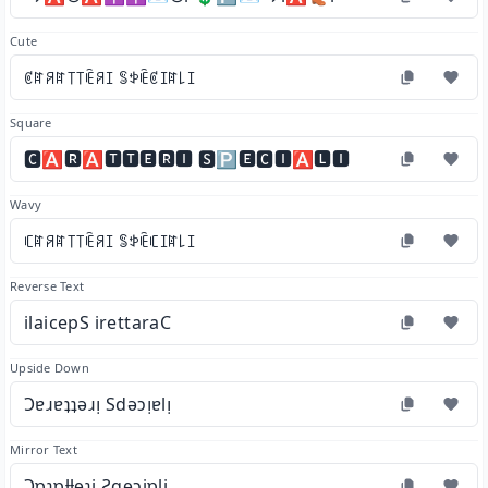
Cute
ꏳꍏꋪꍏ꓄꓄ꍟꋪꀤ ꌚꉣꍟꏳꀤꍏ꒒ꀤ
Square
🅲🅰🆁🅰🆃🆃🅴🆁🅸 🆂🅿🅴🅲🅸🅰🅻🅸
Wavy
ꏸꍏꋪꍏ꓄꓄ꍟꋪꀤ ꌚꉣꍟꏸꀤꍏ꒒ꀤ
Reverse Text
ilaicepS irettaraC
Upside Down
Ɔɐɹɐʇʇǝɹᴉ Sdǝɔᴉɐlᴉ
Mirror Text
Ɔɒɿɒƚƚɘɿi Ƨqɘɔiɒli