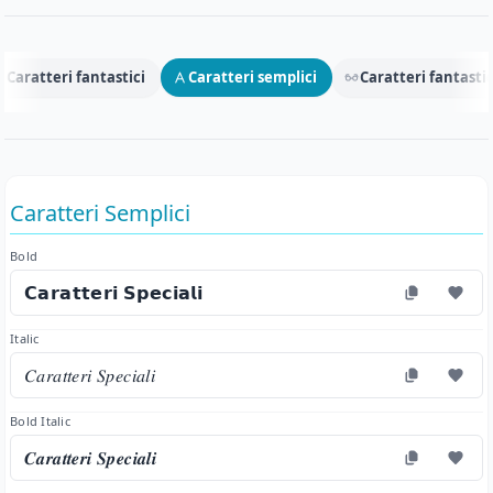
Caratteri fantastici
Caratteri semplici
Caratteri fantastic
Caratteri Semplici
Bold
𝗖𝗮𝗿𝗮𝘁𝘁𝗲𝗿𝗶 𝗦𝗽𝗲𝗰𝗶𝗮𝗹𝗶
Italic
𝐶𝑎𝑟𝑎𝑡𝑡𝑒𝑟𝑖 𝑆𝑝𝑒𝑐𝑖𝑎𝑙𝑖
Bold Italic
𝑪𝒂𝒓𝒂𝒕𝒕𝒆𝒓𝒊 𝑺𝒑𝒆𝒄𝒊𝒂𝒍𝒊