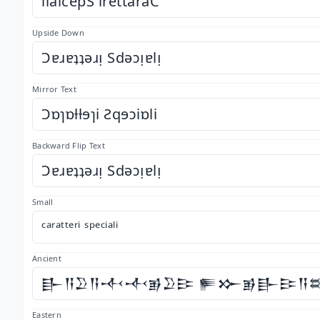
ilaicepS irettaraC
Upside Down
Ɔɐɹɐʇʇǝɹᴉ Sdǝɔᴉɐlᴉ
Mirror Text
Ɔɒɿɒƚƚɘɿi Ƨqɘɔiɒli
Backward Flip Text
Ɔɐɹɐʇʇǝɹᴉ Sdǝɔᴉɐlᴉ
Small
ᶜᵃʳᵃᵗᵗᵉʳⁱ ˢᵖᵉᶜⁱᵃˡⁱ
Ancient
𒃲𒀀𒊒𒀀𒋾𒋾𒂊𒊒𒄿 𒊓𒁍𒂊𒃲𒄿𒀀
Eastern