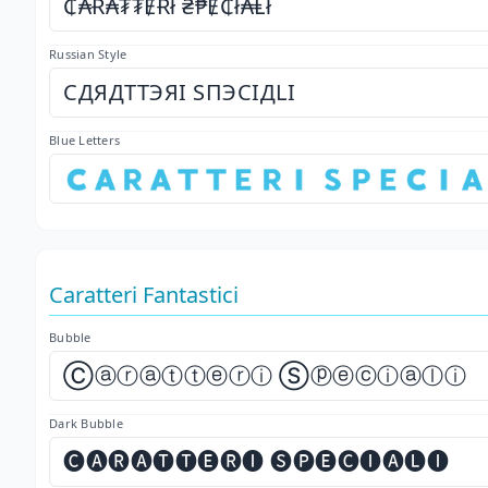
₵₳Ɍ₳₮₮ɆɌł ₴₱Ɇ₵ł₳Ⱡł
Russian Style
СДЯДТТЭЯІ ЅПЭСІДLІ
Blue Letters
🇨​🇦​🇷​🇦​🇹​🇹​🇪​🇷​🇮​ 🇸​🇵​🇪​🇨​🇮​🇦​
Caratteri Fantastici
Bubble
Ⓒⓐⓡⓐⓣⓣⓔⓡⓘ Ⓢⓟⓔⓒⓘⓐⓛⓘ
Dark Bubble
🅒🅐🅡🅐🅣🅣🅔🅡🅘 🅢🅟🅔🅒🅘🅐🅛🅘