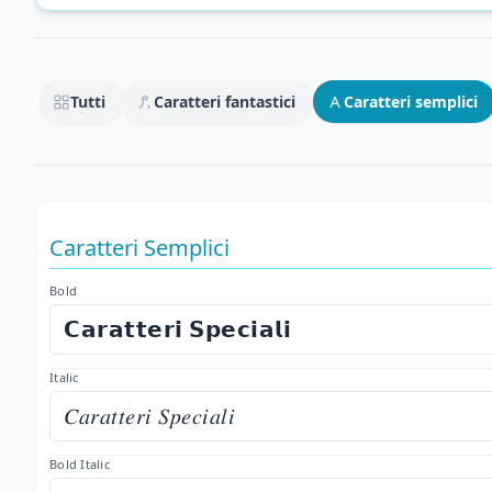
Tutti
Caratteri fantastici
Caratteri semplici
Caratteri Semplici
Bold
𝗖𝗮𝗿𝗮𝘁𝘁𝗲𝗿𝗶 𝗦𝗽𝗲𝗰𝗶𝗮𝗹𝗶
Italic
𝐶𝑎𝑟𝑎𝑡𝑡𝑒𝑟𝑖 𝑆𝑝𝑒𝑐𝑖𝑎𝑙𝑖
Bold Italic