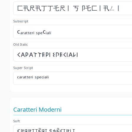
匚卂尺卂丁丁乇尺丨 丂卩乇匚丨卂ㄥ丨
Subscript
cₐᵣₐₜₜₑᵣᵢ ₛₚₑcᵢₐₗᵢ
Old Italic
𐌂𐌀𐌓𐌀𐌕𐌕𐌄𐌓𐌉 𐌔𐌐𐌄𐌂𐌉𐌀𐌋𐌉
Super Script
ᶜᵃʳᵃᵗᵗᵉʳⁱ ˢᵖᵉᶜⁱᵃˡⁱ
Caratteri Moderni
Soft
ꏸꍏꋪꍏ꓄꓄ꍟꋪꀤ ꌚꉣꍟꏸꀤꍏ꒒ꀤ