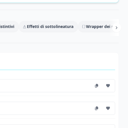
stintivi
Effetti di sottolineatura
Wrapper dei simboli