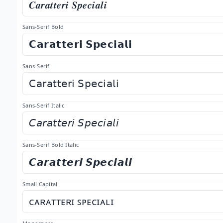
𝑪𝒂𝒓𝒂𝒕𝒕𝒆𝒓𝒊 𝑺𝒑𝒆𝒄𝒊𝒂𝒍𝒊
Sans-Serif Bold
𝗖𝗮𝗿𝗮𝘁𝘁𝗲𝗿𝗶 𝗦𝗽𝗲𝗰𝗶𝗮𝗹𝗶
Sans-Serif
𝖢𝖺𝗋𝖺𝗍𝗍𝖾𝗋𝗂 𝖲𝗉𝖾𝖼𝗂𝖺𝗅𝗂
Sans-Serif Italic
𝘊𝘢𝘳𝘢𝘵𝘵𝘦𝘳𝘪 𝘚𝘱𝘦𝘤𝘪𝘢𝘭𝘪
Sans-Serif Bold Italic
𝘾𝙖𝙧𝙖𝙩𝙩𝙚𝙧𝙞 𝙎𝙥𝙚𝙘𝙞𝙖𝙡𝙞
Small Capital
ᴄᴀʀᴀᴛᴛᴇʀɪ ꜱᴘᴇᴄɪᴀʟɪ