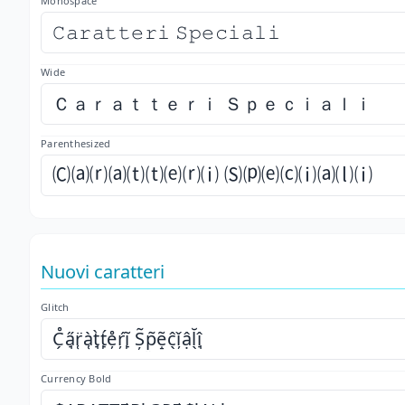
Monospace
𝙲𝚊𝚛𝚊𝚝𝚝𝚎𝚛𝚒 𝚂𝚙𝚎𝚌𝚒𝚊𝚕𝚒
Wide
Ｃａｒａｔｔｅｒｉ Ｓｐｅｃｉａｌｉ
Parenthesized
🄒⒜⒭⒜⒯⒯⒠⒭⒤ 🄢⒫⒠⒞⒤⒜⒧⒤
Nuovi caratteri
Glitch
C̗̊a̘̋r̜̈à̜t̘̀t̙́e̦̊ŕ̦ĩ̙ Ș̃p̤̃ẽ̝ĉ̖ǐ̦ậl̖̆î̘
Currency Bold