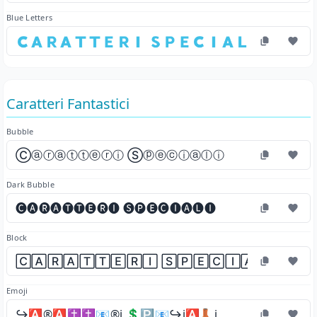
Blue Letters
🇨​🇦​🇷​🇦​🇹​🇹​🇪​🇷​🇮​ 🇸​🇵​🇪​🇨​🇮​🇦​🇱​🇮​
Caratteri Fantastici
Bubble
Ⓒⓐⓡⓐⓣⓣⓔⓡⓘ Ⓢⓟⓔⓒⓘⓐⓛⓘ
Dark Bubble
🅒🅐🅡🅐🅣🅣🅔🅡🅘 🅢🅟🅔🅒🅘🅐🅛🅘
Block
🄲🄰🅁🄰🅃🅃🄴🅁🄸 🅂🄿🄴🄲🄸🄰🄻🄸
Emoji
↪️🅰️®️🅰️✝️✝️📧®️ℹ️ 💲🅿️📧↪️ℹ️🅰️👢ℹ️