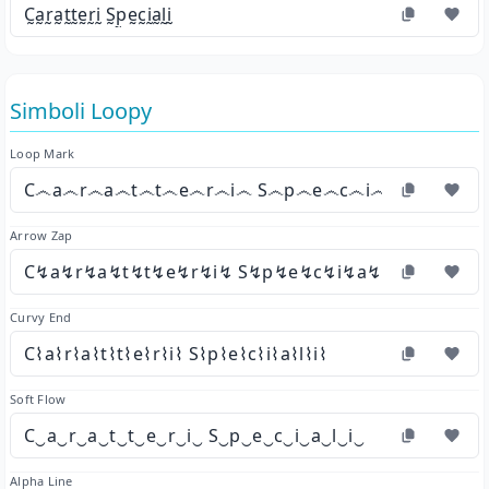
C̰a̰r̰a̰t̰t̰ḛr̰ḭ S̰p̰ḛc̰ḭa̰l̰ḭ
Simboli Loopy
Loop Mark
C෴a෴r෴a෴t෴t෴e෴r෴i෴ S෴p෴e෴c෴i෴a෴l෴i෴
Arrow Zap
C↯a↯r↯a↯t↯t↯e↯r↯i↯ S↯p↯e↯c↯i↯a↯l↯i↯
Curvy End
C⌇a⌇r⌇a⌇t⌇t⌇e⌇r⌇i⌇ S⌇p⌇e⌇c⌇i⌇a⌇l⌇i⌇
Soft Flow
C‿a‿r‿a‿t‿t‿e‿r‿i‿ S‿p‿e‿c‿i‿a‿l‿i‿
Alpha Line