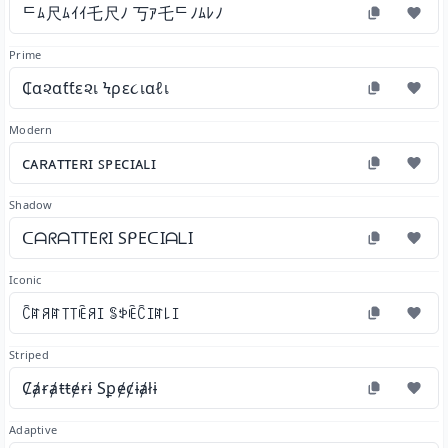
ᄃﾑ尺ﾑｲｲ乇尺ﾉ 丂ｱ乇ᄃﾉﾑﾚﾉ
Prime
₵α૨αƭƭε૨เ Ϟρε૮เαℓเ
Modern
ᴄᴀʀᴀᴛᴛᴇʀɪ ꜱᴘᴇᴄɪᴀʟɪ
Shadow
ᑕᗩᖇᗩTTEᖇI SᑭEᑕIᗩᒪI
Iconic
ꉓꍏꋪꍏ꓄꓄ꍟꋪꀤ ꌚꉣꍟꉓꀤꍏ꒒ꀤ
Striped
Ȼⱥɍⱥŧŧɇɍɨ Sꝑɇȼɨⱥłɨ
Adaptive