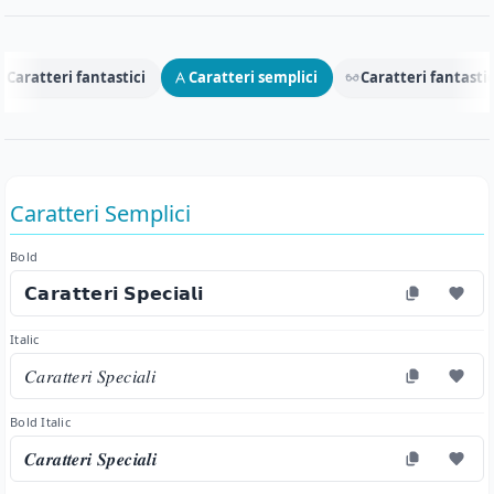
Caratteri fantastici
Caratteri semplici
Caratteri fantastic
Caratteri Semplici
Bold
𝗖𝗮𝗿𝗮𝘁𝘁𝗲𝗿𝗶 𝗦𝗽𝗲𝗰𝗶𝗮𝗹𝗶
Italic
𝐶𝑎𝑟𝑎𝑡𝑡𝑒𝑟𝑖 𝑆𝑝𝑒𝑐𝑖𝑎𝑙𝑖
Bold Italic
𝑪𝒂𝒓𝒂𝒕𝒕𝒆𝒓𝒊 𝑺𝒑𝒆𝒄𝒊𝒂𝒍𝒊