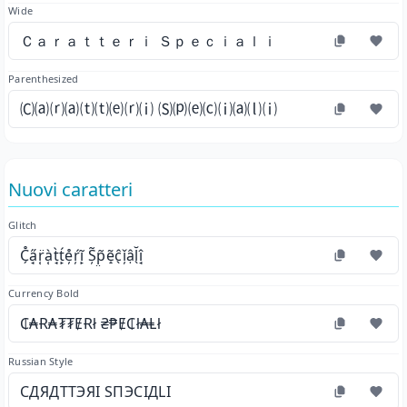
Wide
Ｃａｒａｔｔｅｒｉ Ｓｐｅｃｉａｌｉ
Parenthesized
🄒⒜⒭⒜⒯⒯⒠⒭⒤ 🄢⒫⒠⒞⒤⒜⒧⒤
Nuovi caratteri
Glitch
C̗̊a̘̋r̜̈à̜t̘̀t̙́e̦̊ŕ̦ĩ̙ Ș̃p̤̃ẽ̝ĉ̖ǐ̦ậl̖̆î̘
Currency Bold
₵₳Ɍ₳₮₮ɆɌł ₴₱Ɇ₵ł₳Ⱡł
Russian Style
СДЯДТТЭЯІ ЅПЭСІДLІ