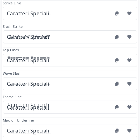
Strike Line
C̶a̶r̶a̶t̶t̶e̶r̶i̶ S̶p̶e̶c̶i̶a̶l̶i̶
Slash Strike
C̸a̸r̸a̸t̸t̸e̸r̸i̸ S̸p̸e̸c̸i̸a̸l̸i̸
Top Lines
C̿a̿r̿a̿t̿t̿e̿r̿i̿ S̿p̿e̿c̿i̿a̿l̿i̿
Wave Slash
C̴a̴r̴a̴t̴t̴e̴r̴i̴ S̴p̴e̴c̴i̴a̴l̴i̴
Frame Line
C͓̾a͓̾r͓̾a͓̾t͓̾t͓̾e͓̾r͓̾i͓̾ S͓̾p͓̾e͓̾c͓̾i͓̾a͓̾l͓̾i͓̾
Macron Underline
C͟a͟r͟a͟t͟t͟e͟r͟i͟ S͟p͟e͟c͟i͟a͟l͟i͟