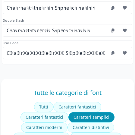
C१a१r१a१t१t१e१r१i१ S१p१e१c१i१a१l१i१
Double Slash
Cｯaｯrｯaｯtｯtｯeｯrｯiｯ Sｯpｯeｯcｯiｯaｯlｯiｯ
Star Edge
C※a※r※a※t※t※e※r※i※ S※p※e※c※i※a※l※i※
Tutte le categorie di font
Tutti
Caratteri fantastici
Caratteri fantastici
Caratteri semplici
Caratteri moderni
Caratteri distintivi