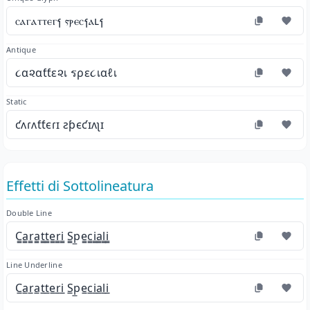
ⲥⲁⲅⲁⲧⲧⲉⲅⳕ ⲋⲣⲉⲥⳕⲁⳑⳕ
Antique
૮α૨αƭƭε૨เ รρε૮เαℓเ
Static
ƈʌɾʌƭƭєɾɪ ƨƥєƈɪʌʅɪ
Effetti di Sottolineatura
Double Line
C̳a̳r̳a̳t̳t̳e̳r̳i̳ S̳p̳e̳c̳i̳a̳l̳i̳
Line Underline
C̲a̲r̲a̲t̲t̲e̲r̲i̲ S̲p̲e̲c̲i̲a̲l̲i̲