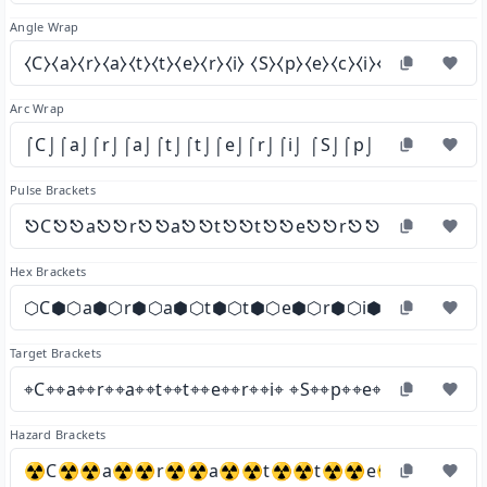
Angle Wrap
⧼C⧽⧼a⧽⧼r⧽⧼a⧽⧼t⧽⧼t⧽⧼e⧽⧼r⧽⧼i⧽ ⧼S⧽⧼p⧽⧼e⧽⧼c⧽⧼i⧽⧼a⧽⧼l⧽⧼i⧽
Arc Wrap
⌠C⌡⌠a⌡⌠r⌡⌠a⌡⌠t⌡⌠t⌡⌠e⌡⌠r⌡⌠i⌡ ⌠S⌡⌠p⌡⌠e⌡⌠c⌡⌠i⌡⌠a
Pulse Brackets
⎋C⎋⎋a⎋⎋r⎋⎋a⎋⎋t⎋⎋t⎋⎋e⎋⎋r⎋⎋i⎋ ⎋S⎋⎋p
Hex Brackets
⬡C⬢⬡a⬢⬡r⬢⬡a⬢⬡t⬢⬡t⬢⬡e⬢⬡r⬢⬡i⬢ ⬡S⬢⬡p⬢⬡
Target Brackets
⌖C⌖⌖a⌖⌖r⌖⌖a⌖⌖t⌖⌖t⌖⌖e⌖⌖r⌖⌖i⌖ ⌖S⌖⌖p⌖⌖e⌖⌖c⌖⌖i⌖⌖a⌖⌖l
Hazard Brackets
☢C☢☢a☢☢r☢☢a☢☢t☢☢t☢☢e☢☢r☢☢i