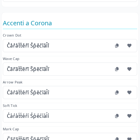
Accenti a Corona
Crown Dot
C̊år̊åt̊t̊e̊r̊i̊ S̊p̊e̊c̊i̊ål̊i̊
Wave Cap
C̃ãr̃ãt̃t̃ẽr̃ĩ S̃p̃ẽc̃ĩãl̃ĩ
Arrow Peak
Ĉâr̂ât̂t̂êr̂î Ŝp̂êĉîâl̂î
Soft Tick
C̓a̓r̓a̓t̓t̓e̓r̓i̓ S̓p̓e̓c̓i̓a̓l̓i̓
Mark Cap
C̋a̋r̋a̋t̋t̋e̋r̋i̋ S̋p̋e̋c̋i̋a̋l̋i̋