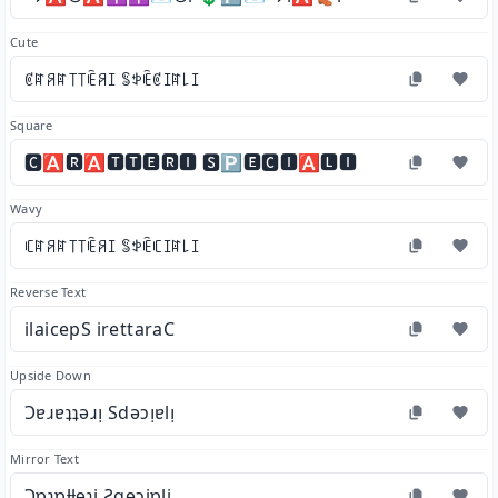
Cute
ꏳꍏꋪꍏ꓄꓄ꍟꋪꀤ ꌚꉣꍟꏳꀤꍏ꒒ꀤ
Square
🅲🅰🆁🅰🆃🆃🅴🆁🅸 🆂🅿🅴🅲🅸🅰🅻🅸
Wavy
ꏸꍏꋪꍏ꓄꓄ꍟꋪꀤ ꌚꉣꍟꏸꀤꍏ꒒ꀤ
Reverse Text
ilaicepS irettaraC
Upside Down
Ɔɐɹɐʇʇǝɹᴉ Sdǝɔᴉɐlᴉ
Mirror Text
Ɔɒɿɒƚƚɘɿi Ƨqɘɔiɒli