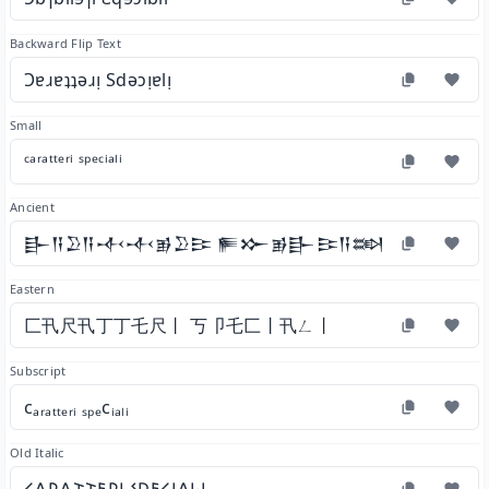
Backward Flip Text
Ɔɐɹɐʇʇǝɹᴉ Sdǝɔᴉɐlᴉ
Small
ᶜᵃʳᵃᵗᵗᵉʳⁱ ˢᵖᵉᶜⁱᵃˡⁱ
Ancient
𒃲𒀀𒊒𒀀𒋾𒋾𒂊𒊒𒄿 𒊓𒁍𒂊𒃲𒄿𒀀𒇷𒄿
Eastern
匚卂尺卂丁丁乇尺丨 丂卩乇匚丨卂ㄥ丨
Subscript
cₐᵣₐₜₜₑᵣᵢ ₛₚₑcᵢₐₗᵢ
Old Italic