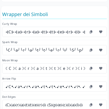
Wrapper dei Simboli
Curly Wrap
⊰C⊱⊰a⊱⊰r⊱⊰a⊱⊰t⊱⊰t⊱⊰e⊱⊰r⊱⊰i⊱ ⊰S⊱⊰p⊱⊰e⊱
Spark Wrap
╰C╯╰a╯╰r╯╰a╯╰t╯╰t╯╰e╯╰r╯╰i╯ ╰S╯╰p╯╰e╯╰c╯╰i╯╰a
Moon Wrap
☾C☽☾a☽☾r☽☾a☽☾t☽☾t☽☾e☽☾r☽☾i☽ ☾S☽☾p☽☾
Arrow Flip
➹C➷➹a➷➹r➷➹a➷➹t➷➹t➷➹e➷➹r➷➹i➷ ➹S➷➹p➷➹e➷
Dot Edges
⦑C⦒⦑a⦒⦑r⦒⦑a⦒⦑t⦒⦑t⦒⦑e⦒⦑r⦒⦑i⦒ ⦑S⦒⦑p⦒⦑e⦒⦑c⦒⦑i⦒⦑a⦒⦑l⦒⦑i⦒