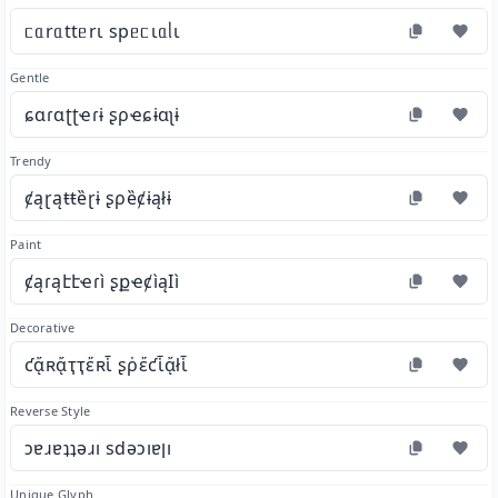
ᥴᥲrᥲttᥱrι spᥱᥴιᥲᥣι
Gentle
ɕɑɾɑʈʈҽɾɨ ʂρҽɕɨɑʅɨ
Trendy
ȼąɽąŧŧȅɽɨ ʂρȅȼɨąłɨ
Paint
ȼąɾąէէҽɾì ʂքҽȼìąӀì
Decorative
ƈᾄʀᾄҭҭἔʀἷ ʂῥἔƈἷᾄłἷ
Reverse Style
ɔɐɹɐʇʇǝɹı sdǝɔıɐןı
Unique Glyph