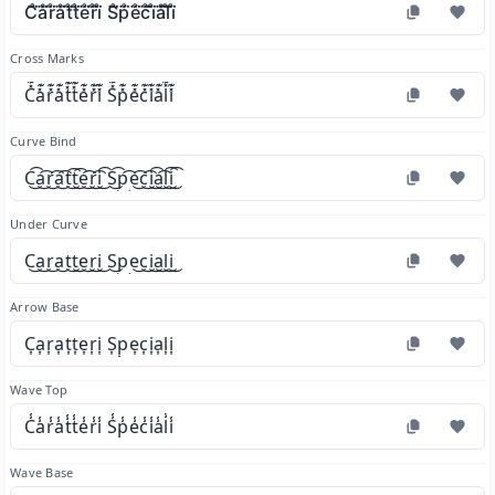
C̊⃛å⃛r̊⃛å⃛t̊⃛t̊⃛e̊⃛r̊⃛i̊⃛ S̊⃛p̊⃛e̊⃛c̊⃛i̊⃛å⃛l̊⃛i̊⃛
Cross Marks
C̽͊a̽͊r̽͊a̽͊t̽͊t̽͊e̽͊r̽͊i̽͊ S̽͊p̽͊e̽͊c̽͊i̽͊a̽͊l̽͊i̽͊
Curve Bind
C͜͡a͜͡r͜͡a͜͡t͜͡t͜͡e͜͡r͜͡i͜͡ S͜͡p͜͡e͜͡c͜͡i͜͡a͜͡l͜͡i͜͡
Under Curve
C͜a͜r͜a͜t͜t͜e͜r͜i͜ S͜p͜e͜c͜i͜a͜l͜i͜
Arrow Base
C͎a͎r͎a͎t͎t͎e͎r͎i͎ S͎p͎e͎c͎i͎a͎l͎i͎
Wave Top
C̾a̾r̾a̾t̾t̾e̾r̾i̾ S̾p̾e̾c̾i̾a̾l̾i̾
Wave Base