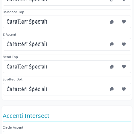
Balanced Top
C͊a͊r͊a͊t͊t͊e͊r͊i͊ S͊p͊e͊c͊i͊a͊l͊i͊
Z Accent
C͛a͛r͛a͛t͛t͛e͛r͛i͛ S͛p͛e͛c͛i͛a͛l͛i͛
Bend Top
C̆ăr̆ăt̆t̆ĕr̆ĭ S̆p̆ĕc̆ĭăl̆ĭ
Spotted Dot
Ċȧṙȧṫṫėṙi̇ Ṡṗėċi̇ȧl̇i̇
Accenti Intersect
Circle Accent