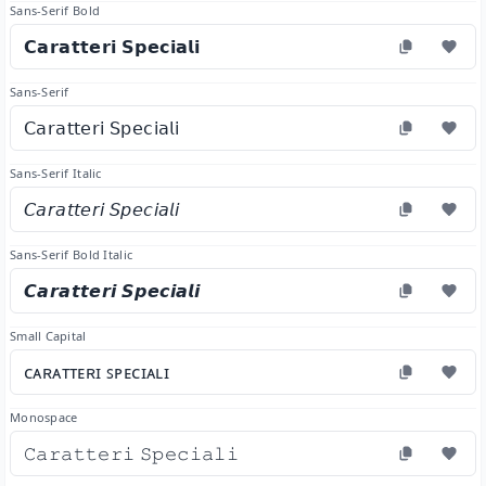
Sans-Serif Bold
𝗖𝗮𝗿𝗮𝘁𝘁𝗲𝗿𝗶 𝗦𝗽𝗲𝗰𝗶𝗮𝗹𝗶
Sans-Serif
𝖢𝖺𝗋𝖺𝗍𝗍𝖾𝗋𝗂 𝖲𝗉𝖾𝖼𝗂𝖺𝗅𝗂
Sans-Serif Italic
𝘊𝘢𝘳𝘢𝘵𝘵𝘦𝘳𝘪 𝘚𝘱𝘦𝘤𝘪𝘢𝘭𝘪
Sans-Serif Bold Italic
𝘾𝙖𝙧𝙖𝙩𝙩𝙚𝙧𝙞 𝙎𝙥𝙚𝙘𝙞𝙖𝙡𝙞
Small Capital
ᴄᴀʀᴀᴛᴛᴇʀɪ ꜱᴘᴇᴄɪᴀʟɪ
Monospace
𝙲𝚊𝚛𝚊𝚝𝚝𝚎𝚛𝚒 𝚂𝚙𝚎𝚌𝚒𝚊𝚕𝚒