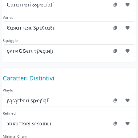
ᑕɑɾɑттҽɾí ᔕρҽϲíɑӀí
Varied
Ͼαяαттєяι Ѕρє¢ιαℓι
Squiggle
ςคгคՇՇєгเ รקєςเคɭเ
Caratteri Distintivi
Playful
ȼąɾąէէҽɾì ʂքҽȼìąӀì
Refined
ɔɒʀɒᴛᴛɘʀɪ ꜱᴘɘɔɪɒʟɪ
Minimal Charm