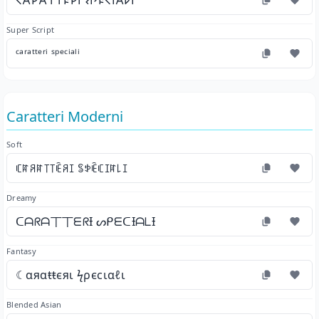
𐌂𐌀𐌓𐌀𐌕𐌕𐌄𐌓𐌉 𐌔𐌐𐌄𐌂𐌉𐌀𐌋𐌉
Super Script
ᶜᵃʳᵃᵗᵗᵉʳⁱ ˢᵖᵉᶜⁱᵃˡⁱ
Caratteri Moderni
Soft
ꏸꍏꋪꍏ꓄꓄ꍟꋪꀤ ꌚꉣꍟꏸꀤꍏ꒒ꀤ
Dreamy
ᑕᗩᖇᗩ丅丅ᗴᖇƗ ᔕᑭᗴᑕƗᗩᒪƗ
Fantasy
☾αяαŧŧєяι ϟρєϲιαℓι
Blended Asian