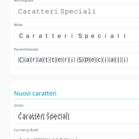
Monospace
𝙲𝚊𝚛𝚊𝚝𝚝𝚎𝚛𝚒 𝚂𝚙𝚎𝚌𝚒𝚊𝚕𝚒
Wide
Ｃａｒａｔｔｅｒｉ Ｓｐｅｃｉａｌｉ
Parenthesized
🄒⒜⒭⒜⒯⒯⒠⒭⒤ 🄢⒫⒠⒞⒤⒜⒧⒤
Nuovi caratteri
Glitch
C̗̊a̘̋r̜̈à̜t̘̀t̙́e̦̊ŕ̦ĩ̙ Ș̃p̤̃ẽ̝ĉ̖ǐ̦ậl̖̆î̘
Currency Bold