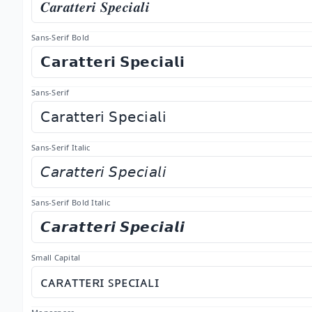
𝑪𝒂𝒓𝒂𝒕𝒕𝒆𝒓𝒊 𝑺𝒑𝒆𝒄𝒊𝒂𝒍𝒊
Sans-Serif Bold
𝗖𝗮𝗿𝗮𝘁𝘁𝗲𝗿𝗶 𝗦𝗽𝗲𝗰𝗶𝗮𝗹𝗶
Sans-Serif
𝖢𝖺𝗋𝖺𝗍𝗍𝖾𝗋𝗂 𝖲𝗉𝖾𝖼𝗂𝖺𝗅𝗂
Sans-Serif Italic
𝘊𝘢𝘳𝘢𝘵𝘵𝘦𝘳𝘪 𝘚𝘱𝘦𝘤𝘪𝘢𝘭𝘪
Sans-Serif Bold Italic
𝘾𝙖𝙧𝙖𝙩𝙩𝙚𝙧𝙞 𝙎𝙥𝙚𝙘𝙞𝙖𝙡𝙞
Small Capital
ᴄᴀʀᴀᴛᴛᴇʀɪ ꜱᴘᴇᴄɪᴀʟɪ