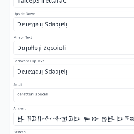
ilaicepS irettaraC
Upside Down
Ɔɐɹɐʇʇǝɹᴉ Sdǝɔᴉɐlᴉ
Mirror Text
Ɔɒɿɒƚƚɘɿi Ƨqɘɔiɒli
Backward Flip Text
Ɔɐɹɐʇʇǝɹᴉ Sdǝɔᴉɐlᴉ
Small
ᶜᵃʳᵃᵗᵗᵉʳⁱ ˢᵖᵉᶜⁱᵃˡⁱ
Ancient
𒃲𒀀𒊒𒀀𒋾𒋾𒂊𒊒𒄿 𒊓𒁍𒂊𒃲𒄿𒀀
Eastern