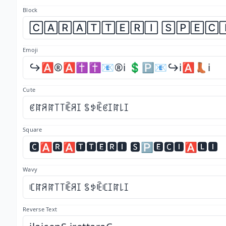
Block
🄲🄰🅁🄰🅃🅃🄴🅁🄸 🅂🄿🄴🄲
Emoji
↪️🅰️®️🅰️✝️✝️📧®️ℹ️ 💲🅿️📧↪️ℹ️🅰️👢ℹ️
Cute
ꏳꍏꋪꍏ꓄꓄ꍟꋪꀤ ꌚꉣꍟꏳꀤꍏ꒒ꀤ
Square
🅲🅰🆁🅰🆃🆃🅴🆁🅸 🆂🅿🅴🅲🅸🅰🅻🅸
Wavy
ꏸꍏꋪꍏ꓄꓄ꍟꋪꀤ ꌚꉣꍟꏸꀤꍏ꒒ꀤ
Reverse Text