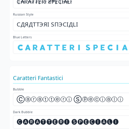
₵₳Ɍ₳₮₮ɆɌł ₴₱Ɇ₵ł₳Ⱡł
Russian Style
СДЯДТТЭЯІ ЅПЭСІДLІ
Blue Letters
🇨​🇦​🇷​🇦​🇹​🇹​🇪​🇷​🇮​ 🇸​🇵​🇪​🇨​🇮​🇦​
Caratteri Fantastici
Bubble
Ⓒⓐⓡⓐⓣⓣⓔⓡⓘ Ⓢⓟⓔⓒⓘⓐⓛⓘ
Dark Bubble
🅒🅐🅡🅐🅣🅣🅔🅡🅘 🅢🅟🅔🅒🅘🅐🅛🅘