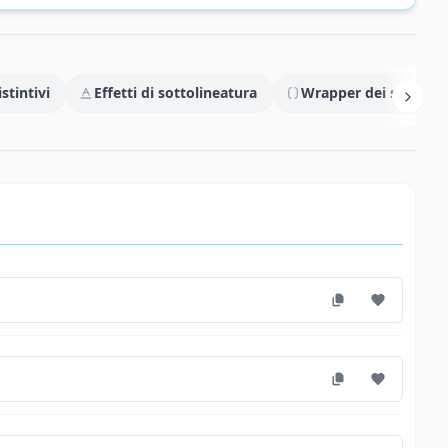
stintivi
Effetti di sottolineatura
Wrapper dei simboli