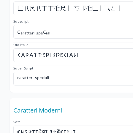
匚卂尺卂丁丁乇尺丨 丂卩乇匚丨卂ㄥ丨
Subscript
cₐᵣₐₜₜₑᵣᵢ ₛₚₑcᵢₐₗᵢ
Old Italic
𐌂𐌀𐌓𐌀𐌕𐌕𐌄𐌓𐌉 𐌔𐌐𐌄𐌂𐌉𐌀𐌋𐌉
Super Script
ᶜᵃʳᵃᵗᵗᵉʳⁱ ˢᵖᵉᶜⁱᵃˡⁱ
Caratteri Moderni
Soft
ꏸꍏꋪꍏ꓄꓄ꍟꋪꀤ ꌚꉣꍟꏸꀤꍏ꒒ꀤ