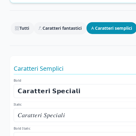
Tutti
Caratteri fantastici
Caratteri semplici
Caratteri Semplici
Bold
𝗖𝗮𝗿𝗮𝘁𝘁𝗲𝗿𝗶 𝗦𝗽𝗲𝗰𝗶𝗮𝗹𝗶
Italic
𝐶𝑎𝑟𝑎𝑡𝑡𝑒𝑟𝑖 𝑆𝑝𝑒𝑐𝑖𝑎𝑙𝑖
Bold Italic